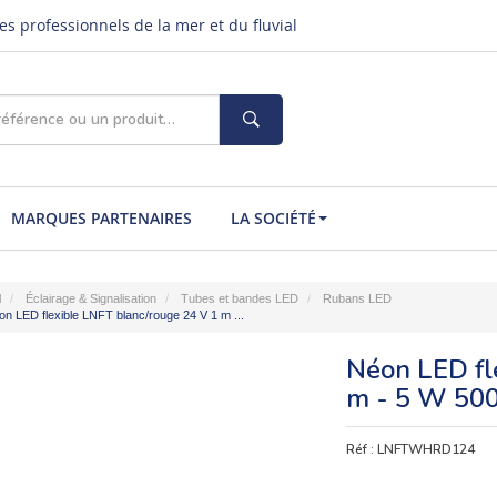
s professionnels de la mer et du fluvial
MARQUES PARTENAIRES
LA SOCIÉTÉ
l
Éclairage & Signalisation
Tubes et bandes LED
Rubans LED
n LED flexible LNFT blanc/rouge 24 V 1 m ...
Néon LED fl
m - 5 W 50
Réf :
LNFTWHRD124