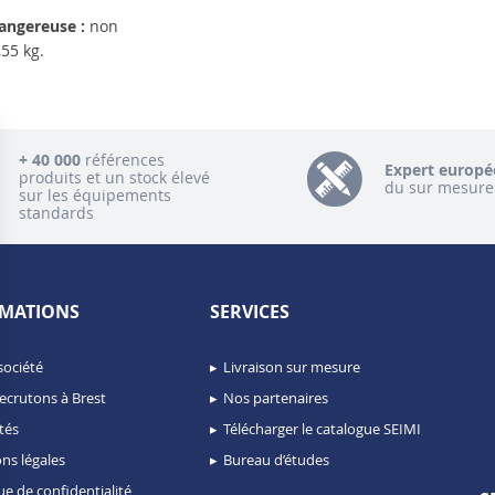
angereuse :
non
55 kg.
+ 40 000
références
Expert europé
produits et un stock élevé
du sur mesure
sur les équipements
standards
MATIONS
SERVICES
société
Livraison sur mesure
ecrutons à Brest
Nos partenaires
tés
Télécharger le catalogue SEIMI
ns légales
Bureau d’études
ue de confidentialité