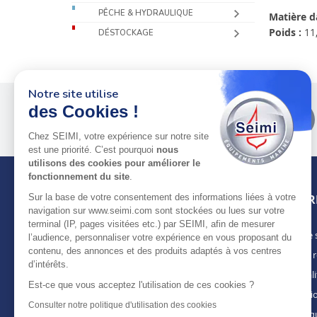
PÊCHE & HYDRAULIQUE
Matière d
Poids :
11,
DÉSTOCKAGE
Notre site utilise
des Cookies !
Plus de 50 ans
au service
des pros
Chez SEIMI, votre expérience sur notre site
est une priorité. C’est pourquoi
nous
utilisons des cookies pour améliorer le
fonctionnement du site
.
Sur la base de votre consentement des informations liées à votre
INFOR
navigation sur www.seimi.com sont stockées ou lues sur votre
terminal (IP, pages visitées etc.) par SEIMI, afin de mesurer
Notre 
À PROPOS DE SEIMI
l’audience, personnaliser votre expérience en vous proposant du
contenu, des annonces et des produits adaptés à vos centres
Nous r
Depuis plus de 50 ans, nous apportons des
d’intérêts.
solutions standards & sur-mesure aux
Actuali
chantiers de construction navale, de refit,
Est-ce que vous acceptez l'utilisation de ces cookies ?
Mentio
d’entretien et réparation, magasins
Consulter notre politique d'utilisation des cookies
spécialisés, armateurs et entreprises de
Politiq