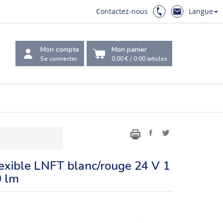
Contactez-nous
Langue
Mon compte
Mon panier
Se connecter
0,00 €
/
0,00
articles
exible LNFT blanc/rouge 24 V 1
0 lm