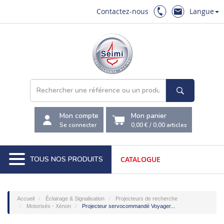
Contactez-nous
Langue
Mon compte
Mon panier
Se connecter
0,00 €
/
0,00
articles
TOUS NOS PRODUITS
CATALOGUE
Accueil
Éclairage & Signalisation
Projecteurs de recherche
Motorisés - Xénon
Projecteur servocommandé Voyager...