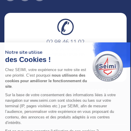
02 98 46 11 02
lundi au vendredi
Notre site utilise
8h-12h30 & 13h30-18h
des Cookies !
adresse : 75 Rue Amiral Troude,
Chez SEIMI, votre expérience sur notre site est
29200 Brest FRANCE
une priorité. C’est pourquoi
nous utilisons des
cookies pour améliorer le fonctionnement du
site
.
SEIMI, UNE ENTREPRISE CERTIFIÉE, ENGAGÉE ET
Sur la base de votre consentement des informations liées à votre
LABELLISÉE
navigation sur www.seimi.com sont stockées ou lues sur votre
terminal (IP, pages visitées etc.) par SEIMI, afin de mesurer
l’audience, personnaliser votre expérience en vous proposant du
contenu, des annonces et des produits adaptés à vos centres
d’intérêts.
© 2024 SEIMI - Tous droits réservés