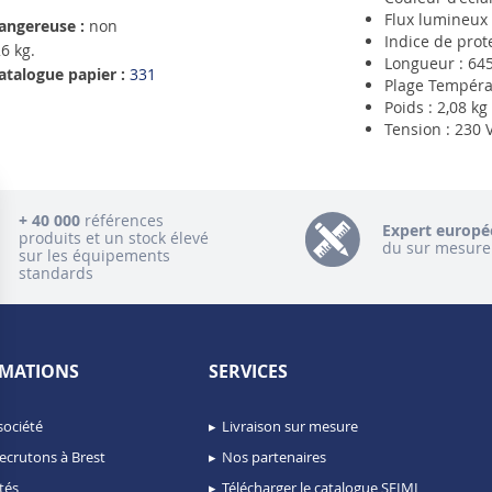
Flux lumineux 
angereuse :
non
Indice de prote
6 kg.
Longueur : 6
atalogue papier :
331
Plage Températ
Poids : 2,08 kg
Tension : 230 
+ 40 000
références
Expert europé
produits et un stock élevé
du sur mesure
sur les équipements
standards
MATIONS
SERVICES
société
Livraison sur mesure
ecrutons à Brest
Nos partenaires
tés
Télécharger le catalogue SEIMI