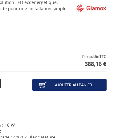
olution LED écoénergétique,
ide pour une installation simple
Prix public TTC
388,16 €
e
AJOUTER AU PANIER
 : 18 W
c
irage : 4000 K Blanc Naturel