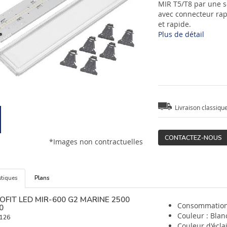
MIR T5/T8 par une s
avec connecteur rap
et rapide.
Plus de détail
Livraison classiqu
CONTACTEZ-NOUS
*Images non contractuelles
stiques
Plans
OFIT LED MIR-600 G2 MARINE 2500
Consommation
0
Couleur : Blan
126
Couleur d'écla