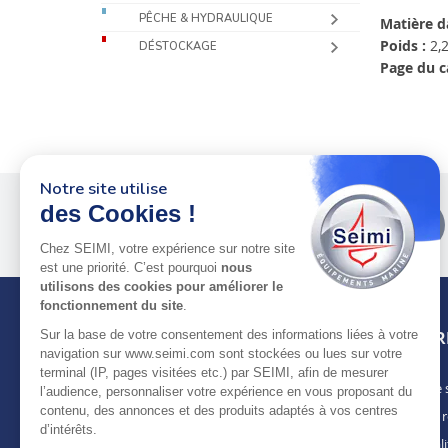
PÊCHE & HYDRAULIQUE
Matière d
Poids :
2,2
DÉSTOCKAGE
Page du c
Notre site utilise
des Cookies !
Plus de 50 ans
au service
des pros
Chez SEIMI, votre expérience sur notre site
est une priorité. C’est pourquoi
nous
utilisons des cookies pour améliorer le
fonctionnement du site
.
Sur la base de votre consentement des informations liées à votre
INFOR
navigation sur www.seimi.com sont stockées ou lues sur votre
terminal (IP, pages visitées etc.) par SEIMI, afin de mesurer
Notre 
À PROPOS DE SEIMI
l’audience, personnaliser votre expérience en vous proposant du
contenu, des annonces et des produits adaptés à vos centres
Nous r
Depuis plus de 50 ans, nous apportons des
d’intérêts.
solutions standards & sur-mesure aux
Actuali