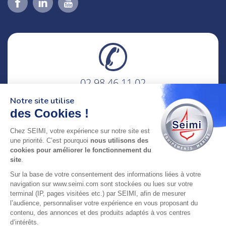
02 98 46 11 02
lundi au vendredi
Notre site utilise
8h-12h30 & 13h30-18h
des Cookies !
adresse : 75 Rue Amiral Troude,
Chez SEIMI, votre expérience sur notre site est
29200 Brest FRANCE
une priorité. C’est pourquoi
nous utilisons des
cookies pour améliorer le fonctionnement du
site
.
SEIMI, UNE ENTREPRISE CERTIFIÉE, ENGAGÉE ET
Sur la base de votre consentement des informations liées à votre
LABELLISÉE
navigation sur www.seimi.com sont stockées ou lues sur votre
terminal (IP, pages visitées etc.) par SEIMI, afin de mesurer
l’audience, personnaliser votre expérience en vous proposant du
contenu, des annonces et des produits adaptés à vos centres
d’intérêts.