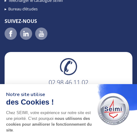
Télécharger le catalogue SEIMI
Bureau d’études
SUIVEZ-NOUS
02 98 46 11 02
lundi au vendredi
Notre site utilise
8h-12h30 & 13h30-18h
des Cookies !
adresse : 75 Rue Amiral Troude,
Chez SEIMI, votre expérience sur notre site est
29200 Brest FRANCE
une priorité. C’est pourquoi
nous utilisons des
cookies pour améliorer le fonctionnement du
site
.
SEIMI, UNE ENTREPRISE CERTIFIÉE, ENGAGÉE ET