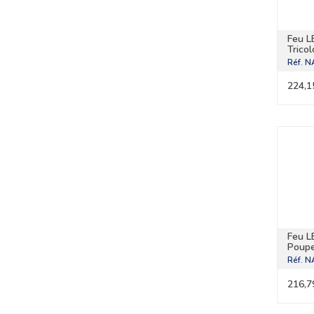
Feu L
Tricol
Réf.
N
224,1
Feu L
Poup
Réf.
N
216,7