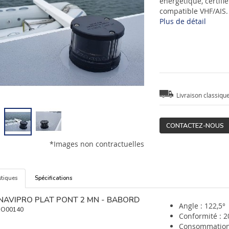
énergétique, certif
compatible VHF/AIS.
Plus de détail
Livraison classiqu
CONTACTEZ-NOUS
*Images non contractuelles
stiques
Spécifications
 NAVIPRO PLAT PONT 2 MN - BABORD
Angle : 122,5°
RO00140
Conformité : 
Consommation 