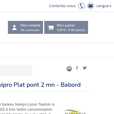
Contactez-nous
Langue
Mon compte
Mon panier
Se connecter
0,00 €
/
0,00
articles
ipro Plat pont 2 mn - Babord
e bateau Navipro pour fixation à
 LED à très faible consommation