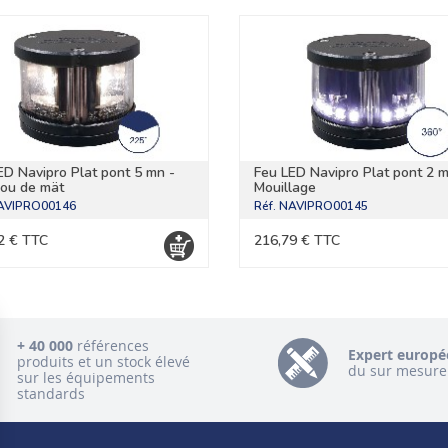
ED Navipro Plat pont 5 mn -
Feu LED Navipro Plat pont 2 m
ou de mät
Mouillage
AVIPRO00146
Réf.
NAVIPRO00145
2 € TTC
216,79 € TTC
+ 40 000
références
Expert europé
produits et un stock élevé
du sur mesure
sur les équipements
standards