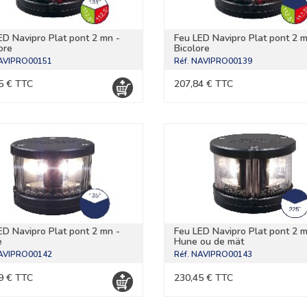
ED Navipro Plat pont 2 mn -
Feu LED Navipro Plat pont 2 m
ore
Bicolore
AVIPRO00151
Réf.
NAVIPRO00139
5 € TTC
207,84 € TTC
ED Navipro Plat pont 2 mn -
Feu LED Navipro Plat pont 2 m
e
Hune ou de mät
AVIPRO00142
Réf.
NAVIPRO00143
9 € TTC
230,45 € TTC