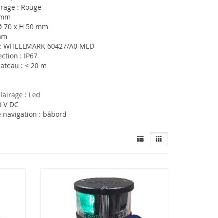
irage : Rouge
 mm
Ø 70 x H 50 mm
mm
 : WHEELMARK 60427/A0 MED
ction : IP67
ateau : < 20 m
lairage : Led
0 V DC
 navigation : bâbord