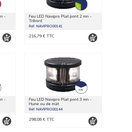
n -
Feu LED Navipro Plat pont 2 mn -
Tribord
Réf.
NAVIPRO00141
216,79 € TTC
n -
Feu LED Navipro Plat pont 3 mn -
Hune ou de mät
Réf.
NAVIPRO00144
298,08 € TTC