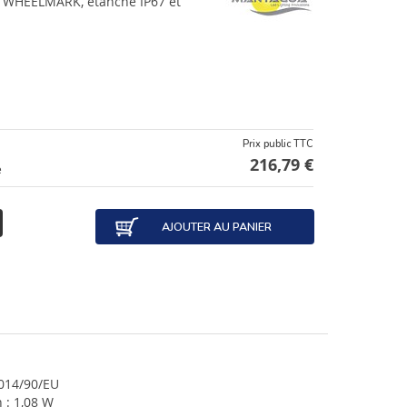
ié WHEELMARK, étanche IP67 et
Prix public TTC
216,79 €
e
AJOUTER AU PANIER
2014/90/EU
: 1,08 W