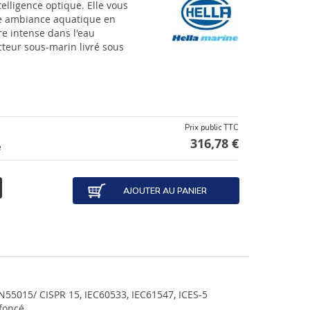
telligence optique. Elle vous
e ambiance aquatique en
re intense dans l'eau
cteur sous-marin livré sous
Prix public TTC
316,78 €
e
AJOUTER AU PANIER
N55015/ CISPR 15, IEC60533, IEC61547, ICES-5
 foncé