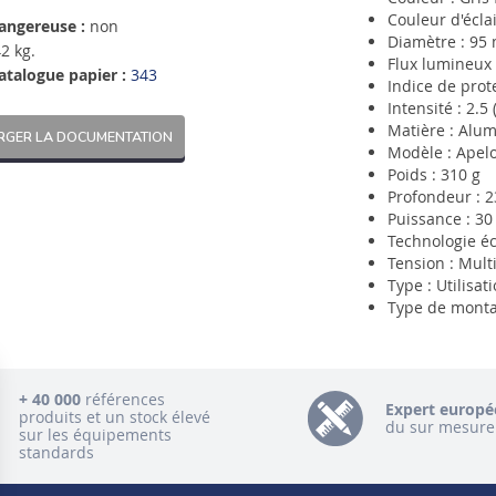
Couleur d'écla
angereuse :
non
Diamètre : 95
2 kg.
Flux lumineux 
atalogue papier :
343
Indice de prote
Intensité : 2.5 
Matière : Alu
RGER LA DOCUMENTATION
Modèle : Apel
Poids : 310 g
Profondeur : 
Puissance : 30
Technologie éc
Tension : Mult
Type : Utilisa
Type de montag
+ 40 000
références
Expert europé
produits et un stock élevé
du sur mesure
sur les équipements
standards