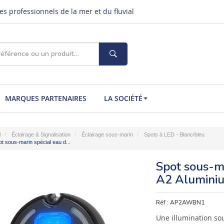
s professionnels de la mer et du fluvial
MARQUES PARTENAIRES
LA SOCIÉTÉ
l
Éclairage & Signalisation
Éclairage sous-marin
Spots à LED - Blanc/bleu
t sous-marin spécial eau d...
Spot sous-m
A2 Aluminiu
Réf :
AP2AWBN1
Une illumination so