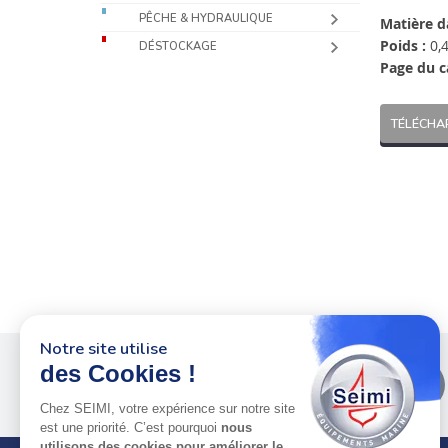
PÊCHE & HYDRAULIQUE
Matière d
Poids :
0,4
DÉSTOCKAGE
Page du c
TÉLÉCHA
Notre site utilise
des Cookies !
Plus de 50 ans
au service
des pros
Chez SEIMI, votre expérience sur notre site
est une priorité. C’est pourquoi
nous
utilisons des cookies pour améliorer le