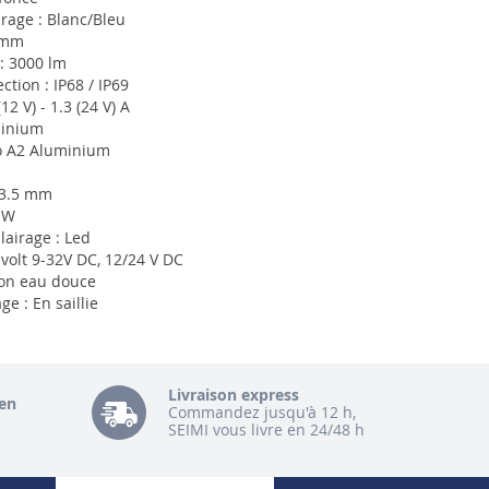
irage : Blanc/Bleu
 mm
: 3000 lm
ction : IP68 / IP69
(12 V) - 1.3 (24 V) A
minium
o A2 Aluminium
23.5 mm
 W
lairage : Led
ivolt 9-32V DC, 12/24 V DC
tion eau douce
e : En saillie
Livraison express
en
Commandez jusqu'à 12 h,
SEIMI vous livre en 24/48 h