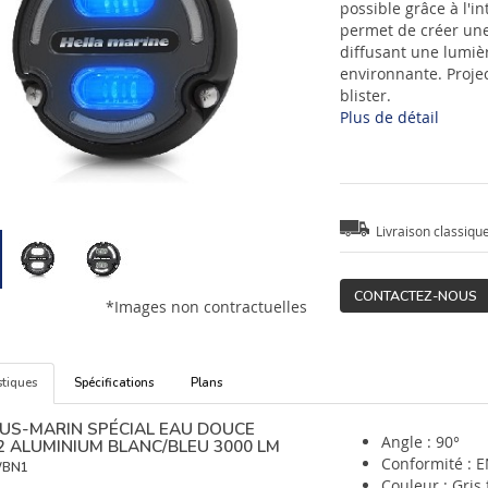
possible grâce à l'in
permet de créer un
diffusant une lumiè
environnante. Proje
blister.
Plus de détail
Livraison classiqu
CONTACTEZ-NOUS
*Images non contractuelles
stiques
Spécifications
Plans
US-MARIN SPÉCIAL EAU DOUCE
Angle : 90°
2 ALUMINIUM BLANC/BLEU 3000 LM
Conformité : E
BN1
Couleur : Gris