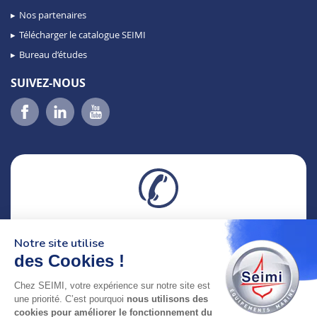
Nos partenaires
Télécharger le catalogue SEIMI
Bureau d’études
SUIVEZ-NOUS
02 98 46 11 02
Notre site utilise
lundi au vendredi
8h-12h30 & 13h30-18h
des Cookies !
Chez SEIMI, votre expérience sur notre site est
adresse : 75 Rue Amiral Troude,
une priorité. C’est pourquoi
nous utilisons des
29200 Brest FRANCE
cookies pour améliorer le fonctionnement du