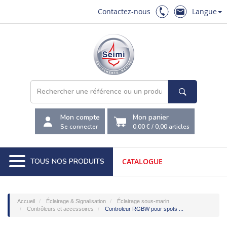
Contactez-nous
Langue
Mon compte
Mon panier
Se connecter
0,00 €
/
0,00
articles
TOUS NOS PRODUITS
CATALOGUE
Accueil
Éclairage & Signalisation
Éclairage sous-marin
Contrôleurs et accessoires
Controleur RGBW pour spots ...