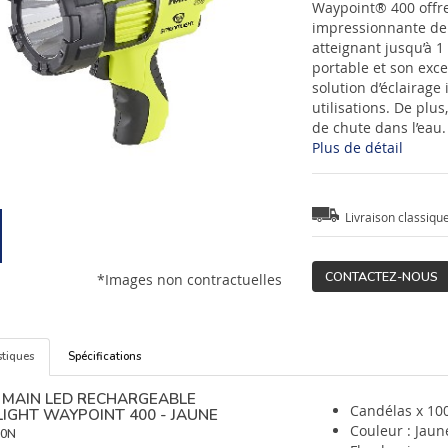
Waypoint® 400 offr
impressionnante de 
atteignant jusqu’à 
portable et son exc
solution d’éclairag
utilisations. De plus
de chute dans l’eau.
Plus de détail
Livraison classiqu
CONTACTEZ-NOUS
*Images non contractuelles
stiques
Spécifications
 MAIN LED RECHARGEABLE
Candélas x 100
IGHT WAYPOINT 400 - JAUNE
Couleur : Jaun
20N