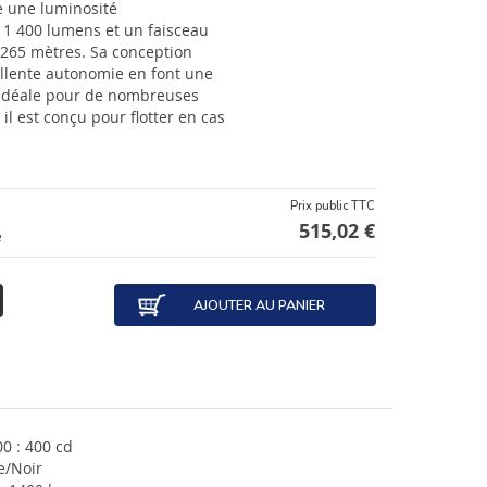
e une luminosité
1 400 lumens et un faisceau
1 265 mètres. Sa conception
ellente autonomie en font une
e idéale pour de nombreuses
, il est conçu pour flotter en cas
Prix public TTC
515,02 €
e
AJOUTER AU PANIER
0 : 400 cd
e/Noir