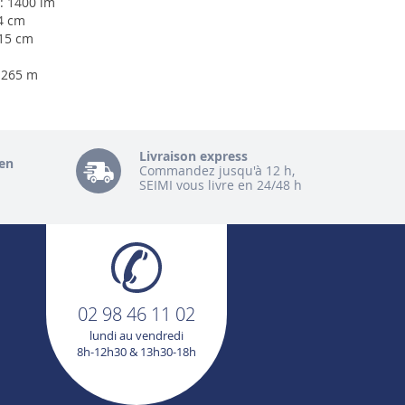
: 1400 lm
4 cm
,15 cm
 1265 m
Livraison express
en
Commandez jusqu'à 12 h,
SEIMI vous livre en 24/48 h
02 98 46 11 02
lundi au vendredi
8h-12h30 & 13h30-18h