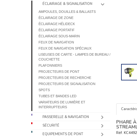
ÉCLAIRAGE & SIGNALISATION
AMPOULES, DOUILLES & BALLASTS
ÉCLAIRAGE DE ZONE
ÉCLAIRAGE HÉLIDECK
ÉCLAIRAGE PORTATIF
ÉCLAIRAGE SOUS-MARIN
FEUX DE NAVIGATION
FEUX DE NAVIGATION SPÉCIAUX
LISEUSES DE CARTE - LAMPES DE BUREAU /
COUCHETTE
PLAFONNIERS
PROJECTEURS DE PONT
PROJECTEURS DE RECHERCHE
PROJECTEURS DE SIGNALISATION
SPOTS
TUBES ET BANDES LED
VARIATEURS DE LUMIÈRE ET
INTERRUPTEURS
Caractéri
PASSERELLE & NAVIGATION
PHARE À
SÉCURITÉ
STREAML
Réf.
KC449
EQUIPEMENTS DE PONT