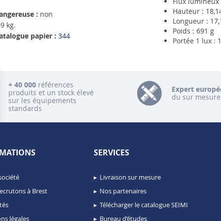
Flux lumineux 
Hauteur : 18,1
angereuse :
non
Longueur : 17
9 kg.
Poids : 691 g
atalogue papier :
344
Portée 1 lux :
+ 40 000
références
Expert europé
produits et un stock élevé
du sur mesure
sur les équipements
standards
MATIONS
SERVICES
société
Livraison sur mesure
ecrutons à Brest
Nos partenaires
tés
Télécharger le catalogue SEIMI
ns légales
Bureau d’études