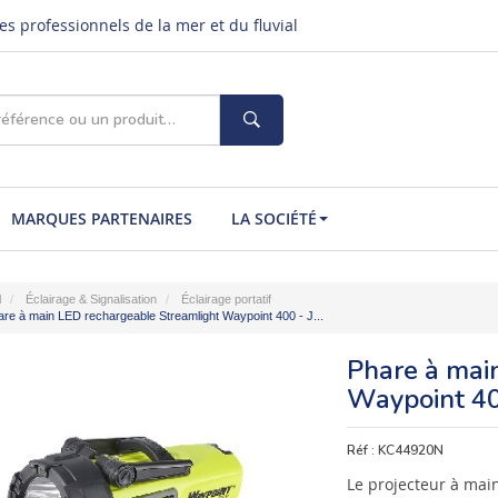
s professionnels de la mer et du fluvial
MARQUES PARTENAIRES
LA SOCIÉTÉ
l
Éclairage & Signalisation
Éclairage portatif
re à main LED rechargeable Streamlight Waypoint 400 - J...
Phare à mai
Waypoint 40
Réf :
KC44920N
Le projecteur à mai