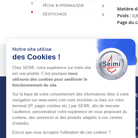
PÊCHE & HYDRAULIQUE
Matière d
DÉSTOCKAGE
Poids :
0,6
Page du c
Notre site utilise
des Cookies !
Plus de 50 ans
au service
des pros
Chez SEIMI, votre expérience sur notre site
est une priorité. C’est pourquoi
nous
utilisons des cookies pour améliorer le
fonctionnement du site
.
Sur la base de votre consentement des informations liées à votre
INFOR
navigation sur www.seimi.com sont stockées ou lues sur votre
terminal (IP, pages visitées etc.) par SEIMI, afin de mesurer
Notre 
À PROPOS DE SEIMI
l’audience, personnaliser votre expérience en vous proposant du
contenu, des annonces et des produits adaptés à vos centres
Nous r
Depuis plus de 50 ans, nous apportons des
d’intérêts.
solutions standards & sur-mesure aux
Actuali
chantiers de construction navale, de refit,
Est-ce que vous acceptez l'utilisation de ces cookies ?
Mentio
d’entretien et réparation, magasins