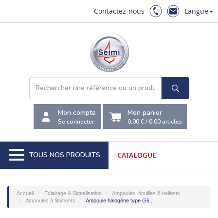
Contactez-nous
Langue
Mon compte
Mon panier
Se connecter
0,00 €
/
0,00
articles
TOUS NOS PRODUITS
CATALOGUE
Accueil
Éclairage & Signalisation
Ampoules, douilles & ballasts
Ampoules à filaments
Ampoule halogène type G6...