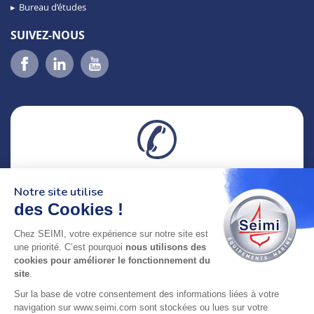
Bureau d’études
SUIVEZ-NOUS
02 98 46 11 02
Notre site utilise
lundi au vendredi
8h-12h30 & 13h30-18h
des Cookies !
Chez SEIMI, votre expérience sur notre site est
adresse : 75 Rue Amiral Troude,
une priorité. C’est pourquoi
nous utilisons des
29200 Brest FRANCE
cookies pour améliorer le fonctionnement du
site
.
SEIMI, UNE ENTREPRISE CERTIFIÉE, ENGAGÉE ET
Sur la base de votre consentement des informations liées à votre
LABELLISÉE
navigation sur www.seimi.com sont stockées ou lues sur votre