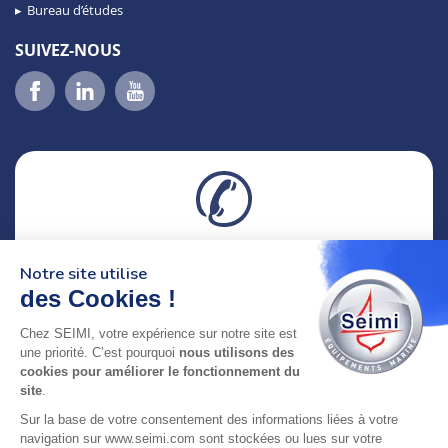
Bureau d’études
SUIVEZ-NOUS
02 98 46 11 02
Notre site utilise
lundi au vendredi
8h-12h30 & 13h30-18h
des Cookies !
Chez SEIMI, votre expérience sur notre site est
adresse : 75 Rue Amiral Troude,
une priorité. C’est pourquoi
nous utilisons des
29200 Brest FRANCE
cookies pour améliorer le fonctionnement du
site
.
SEIMI, UNE ENTREPRISE CERTIFIÉE, ENGAGÉE ET
Sur la base de votre consentement des informations liées à votre
LABELLISÉE
navigation sur www.seimi.com sont stockées ou lues sur votre