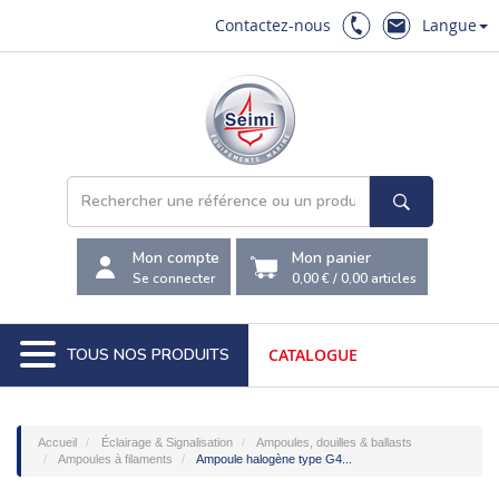
Contactez-nous
Langue
Mon compte
Mon panier
Se connecter
0,00 €
/
0,00
articles
TOUS NOS PRODUITS
CATALOGUE
Accueil
Éclairage & Signalisation
Ampoules, douilles & ballasts
Ampoules à filaments
Ampoule halogène type G4...