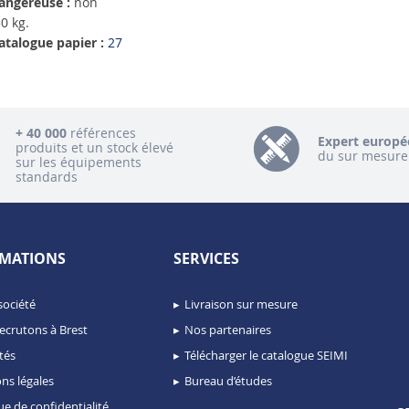
angereuse :
non
0 kg.
atalogue papier :
27
+ 40 000
références
Expert europé
produits et un stock élevé
du sur mesure
sur les équipements
standards
MATIONS
SERVICES
société
Livraison sur mesure
ecrutons à Brest
Nos partenaires
tés
Télécharger le catalogue SEIMI
ns légales
Bureau d’études
ue de confidentialité