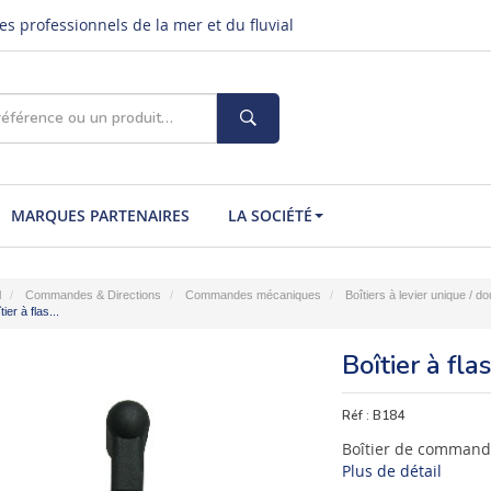
s professionnels de la mer et du fluvial
MARQUES PARTENAIRES
LA SOCIÉTÉ
l
Commandes & Directions
Commandes mécaniques
Boîtiers à levier unique / do
tier à flas...
Boîtier à fl
Réf :
B184
Boîtier de commande
Plus de détail