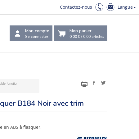
Contactez-nous
Langue
Mon compte
Mon panier
Se connecter
0,00 €
/
0,00
articles
uble fonction
asquer B184 Noir avec trim
 en ABS à flasquer.