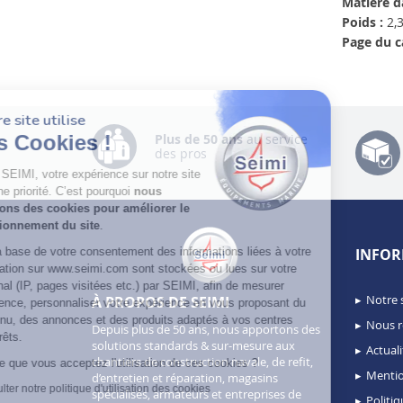
Matière d
Poids :
2,3
Page du c
Notre site utilise
Plus de 50 ans
au service
des Cookies !
des pros
Chez SEIMI, votre expérience sur notre site
est une priorité. C’est pourquoi
nous
utilisons des cookies pour améliorer le
fonctionnement du site
.
INFOR
Sur la base de votre consentement des informations liées à votre
navigation sur www.seimi.com sont stockées ou lues sur votre
terminal (IP, pages visitées etc.) par SEIMI, afin de mesurer
Notre 
À PROPOS DE SEIMI
l’audience, personnaliser votre expérience en vous proposant du
contenu, des annonces et des produits adaptés à vos centres
Nous r
Depuis plus de 50 ans, nous apportons des
d’intérêts.
solutions standards & sur-mesure aux
Actuali
chantiers de construction navale, de refit,
Est-ce que vous acceptez l'utilisation de ces cookies ?
Mentio
d’entretien et réparation, magasins
Consulter notre politique d'utilisation des cookies
spécialisés, armateurs et entreprises de
Politiq