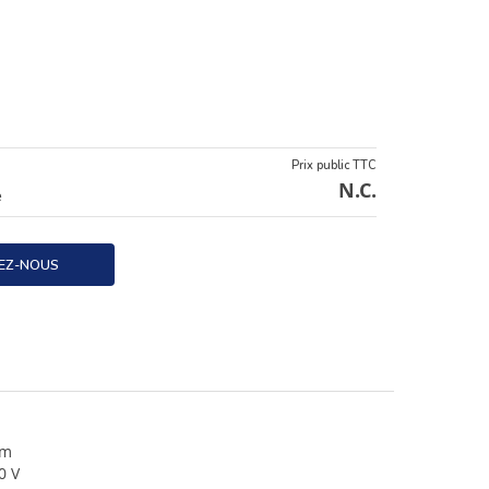
Prix public TTC
N.C.
e
EZ-NOUS
 m
0 V