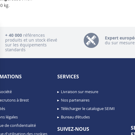
0 kg.
+ 40 000
références
Expert europé
produits et un stock élevé
du sur mesure
sur les équipements
standards
MATIONS
SERVICES
société
Livraison sur mesure
ecrutons à Brest
Nos partenaires
tés
Télécharger le catalogue SEIMI
ns légales
Bureau d’études
ue de confidentialité
S
SUIVEZ-NOUS
ue d'utilisation des cookies
E