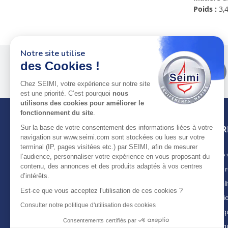
Poids :
3,4
Notre site utilise
Plus de 50 ans
au service
des Cookies !
des pros
Chez SEIMI, votre expérience sur notre site
est une priorité. C’est pourquoi
nous
utilisons des cookies pour améliorer le
fonctionnement du site
.
INFOR
Sur la base de votre consentement des informations liées à votre
navigation sur www.seimi.com sont stockées ou lues sur votre
terminal (IP, pages visitées etc.) par SEIMI, afin de mesurer
Notre 
À PROPOS DE SEIMI
l’audience, personnaliser votre expérience en vous proposant du
contenu, des annonces et des produits adaptés à vos centres
Nous r
Depuis plus de 50 ans, nous apportons des
d’intérêts.
solutions standards & sur-mesure aux
Actuali
chantiers de construction navale, de refit,
Est-ce que vous acceptez l'utilisation de ces cookies ?
Mentio
d’entretien et réparation, magasins
Consulter notre politique d'utilisation des cookies
spécialisés, armateurs et entreprises de
Politiq
maintenance. Une offre de produits
Consentements certifiés par
Politiq
complète, mais aussi de services, pour une