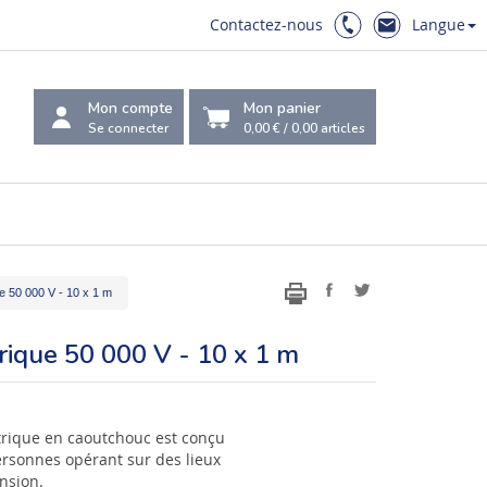
Contactez-nous
Langue
Mon compte
Mon panier
Se connecter
0,00 €
/
0,00
articles
ue 50 000 V - 10 x 1 m
trique 50 000 V - 10 x 1 m
ctrique en caoutchouc est conçu
ersonnes opérant sur des lieux
ension.