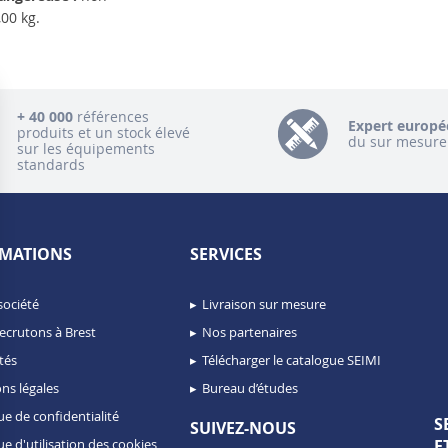
00 kg.
+ 40 000
références
Expert europé
produits et un stock élevé
du sur mesure
sur les équipements
standards
MATIONS
SERVICES
société
Livraison sur mesure
ecrutons à Brest
Nos partenaires
tés
Télécharger le catalogue SEIMI
ns légales
Bureau d’études
ue de confidentialité
S
SUIVEZ-NOUS
ue d'utilisation des cookies
E