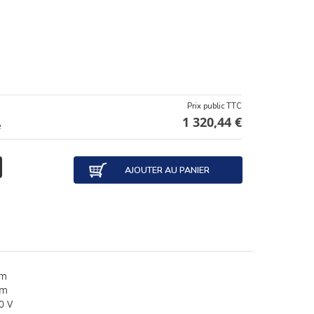
Prix public TTC
1 320,44 €
e
AJOUTER AU PANIER
 m
 m
0 V