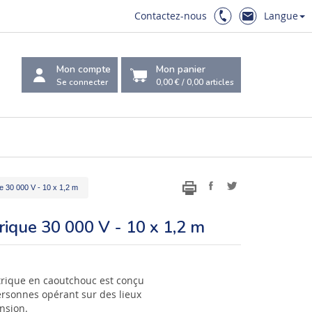
Contactez-nous
Langue
Mon compte
Mon panier
Se connecter
0,00 €
/
0,00
articles
ue 30 000 V - 10 x 1,2 m
trique 30 000 V - 10 x 1,2 m
ctrique en caoutchouc est conçu
ersonnes opérant sur des lieux
ension.