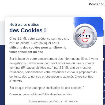
Poids :
63,
Notre site utilise
Plus de 50 ans
au service
des Cookies !
des pros
Chez SEIMI, votre expérience sur notre site
est une priorité. C’est pourquoi
nous
utilisons des cookies pour améliorer le
fonctionnement du site
.
INFOR
Sur la base de votre consentement des informations liées à votre
navigation sur www.seimi.com sont stockées ou lues sur votre
terminal (IP, pages visitées etc.) par SEIMI, afin de mesurer
Notre 
À PROPOS DE SEIMI
l’audience, personnaliser votre expérience en vous proposant du
contenu, des annonces et des produits adaptés à vos centres
Nous r
Depuis plus de 50 ans, nous apportons des
d’intérêts.
solutions standards & sur-mesure aux
Actuali
chantiers de construction navale, de refit,
Est-ce que vous acceptez l'utilisation de ces cookies ?
Mentio
d’entretien et réparation, magasins
Consulter notre politique d'utilisation des cookies
spécialisés, armateurs et entreprises de
Politiq
maintenance. Une offre de produits
Consentements certifiés par
Politiq
complète, mais aussi de services, pour une