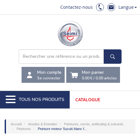
Contactez-nous
Langue
Mon compte
Mon panier
Se connecter
0,00 €
/
0,00
articles
TOUS NOS PRODUITS
CATALOGUE
Accueil
Anodes & Entretien
Peintures, vernis, antifouling & solvants
Peintures
Peinture moteur Suzuki blanc f...