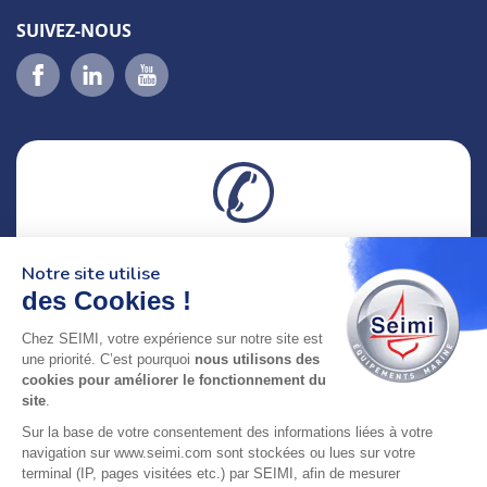
SUIVEZ-NOUS
02 98 46 11 02
Notre site utilise
lundi au vendredi
8h-12h30 & 13h30-18h
des Cookies !
Chez SEIMI, votre expérience sur notre site est
adresse : 75 Rue Amiral Troude,
une priorité. C’est pourquoi
nous utilisons des
29200 Brest FRANCE
cookies pour améliorer le fonctionnement du
site
.
SEIMI, UNE ENTREPRISE CERTIFIÉE, ENGAGÉE ET
Sur la base de votre consentement des informations liées à votre
LABELLISÉE
navigation sur www.seimi.com sont stockées ou lues sur votre
terminal (IP, pages visitées etc.) par SEIMI, afin de mesurer