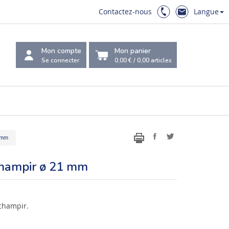
Contactez-nous
Langue
Mon compte
Mon panier
Se connecter
0,00 €
/
0,00
articles
 mm
champir ø 21 mm
champir.