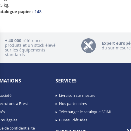
5 kg.
atalogue papier :
148
+ 40 000
références
Expert europé
produits et un stock élevé
du sur mesure
sur les équipements
standards
MATIONS
SERVICES
société
Livraison sur mesure
ecrutons à Brest
Nos partenaires
tés
Télécharger le catalogue SEIMI
ns légales
Bureau d’études
ue de confidentialité
S