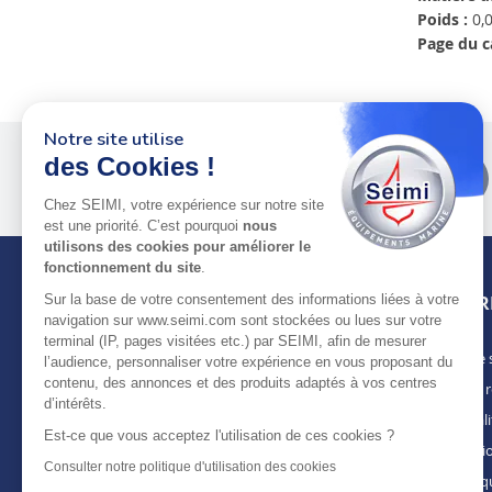
Poids :
0,0
Page du c
Notre site utilise
Plus de 50 ans
au service
des Cookies !
des pros
Chez SEIMI, votre expérience sur notre site
est une priorité. C’est pourquoi
nous
utilisons des cookies pour améliorer le
fonctionnement du site
.
INFOR
Sur la base de votre consentement des informations liées à votre
navigation sur www.seimi.com sont stockées ou lues sur votre
terminal (IP, pages visitées etc.) par SEIMI, afin de mesurer
Notre 
À PROPOS DE SEIMI
l’audience, personnaliser votre expérience en vous proposant du
contenu, des annonces et des produits adaptés à vos centres
Nous r
Depuis plus de 50 ans, nous apportons des
d’intérêts.
solutions standards & sur-mesure aux
Actuali
chantiers de construction navale, de refit,
Est-ce que vous acceptez l'utilisation de ces cookies ?
Mentio
d’entretien et réparation, magasins
Consulter notre politique d'utilisation des cookies
spécialisés, armateurs et entreprises de
Politiq