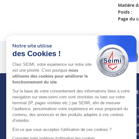
Matière d
Poids :
Page du c
Notre site utilise
des Cookies !
Plus de 50 ans
au service
des pros
Chez SEIMI, votre expérience sur notre site
est une priorité. C’est pourquoi
nous
utilisons des cookies pour améliorer le
fonctionnement du site
.
Sur la base de votre consentement des informations liées à votre
INFOR
navigation sur www.seimi.com sont stockées ou lues sur votre
terminal (IP, pages visitées etc.) par SEIMI, afin de mesurer
Notre 
À PROPOS DE SEIMI
l’audience, personnaliser votre expérience en vous proposant du
contenu, des annonces et des produits adaptés à vos centres
Nous r
Depuis plus de 50 ans, nous apportons des
d’intérêts.
solutions standards & sur-mesure aux
Actuali
chantiers de construction navale, de refit,
Est-ce que vous acceptez l'utilisation de ces cookies ?
Mentio
d’entretien et réparation, magasins
Consulter notre politique d'utilisation des cookies