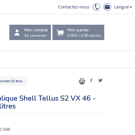
Contactez-nous
Langue
Mon compte
Mon panier
Se connecter
0,00 €
/
0,00
articles
onnelet 55 litres
lique Shell Tellus S2 VX 46 -
itres
S2 V46