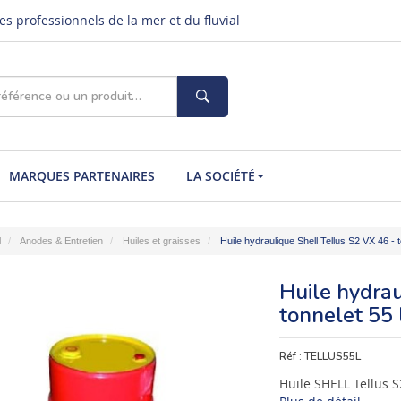
s professionnels de la mer et du fluvial
MARQUES PARTENAIRES
LA SOCIÉTÉ
l
Anodes & Entretien
Huiles et graisses
Huile hydraulique Shell Tellus S2 VX 46 - t
Huile hydrau
tonnelet 55 l
Réf :
TELLUS55L
Huile SHELL Tellus 