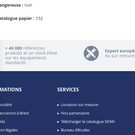
angereuse :
non
atalogue papier :
152
+ 40 000
références
Expert europé
produits et un stock élevé
du sur mesure
sur les équipements
standards
MATIONS
SERVICES
société
Livraison sur mesure
ecrutons à Brest
Nos partenaires
tés
Télécharger le catalogue SEIMI
ns légales
Bureau d’études