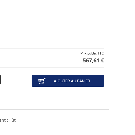
Prix public TTC
567,61 €
e
AJOUTER AU PANIER
nt : Fût