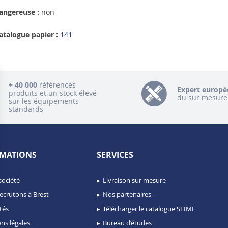
angereuse :
non
atalogue papier :
141
+ 40 000
références
Expert europé
produits et un stock élevé
du sur mesure
sur les équipements
standards
MATIONS
SERVICES
société
Livraison sur mesure
ecrutons à Brest
Nos partenaires
tés
Télécharger le catalogue SEIMI
ns légales
Bureau d’études