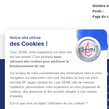
Matière d
Poids :
Page du c
Notre site utilise
des Cookies !
Plus de 50 ans
au service
des pros
Chez SEIMI, votre expérience sur notre site
est une priorité. C’est pourquoi
nous
utilisons des cookies pour améliorer le
fonctionnement du site
.
Sur la base de votre consentement des informations liées à votre
INFOR
navigation sur www.seimi.com sont stockées ou lues sur votre
terminal (IP, pages visitées etc.) par SEIMI, afin de mesurer
Notre 
À PROPOS DE SEIMI
l’audience, personnaliser votre expérience en vous proposant du
contenu, des annonces et des produits adaptés à vos centres
Nous r
Depuis plus de 50 ans, nous apportons des
d’intérêts.
solutions standards & sur-mesure aux
Actuali
chantiers de construction navale, de refit,
Est-ce que vous acceptez l'utilisation de ces cookies ?
Mentio
d’entretien et réparation, magasins