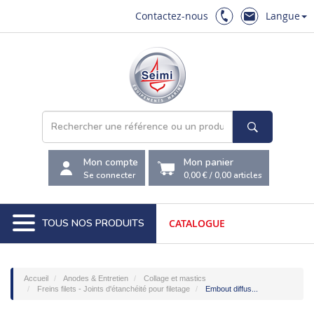
Contactez-nous
Langue
Mon compte
Mon panier
Se connecter
0,00 €
/
0,00
articles
TOUS NOS PRODUITS
CATALOGUE
Accueil
Anodes & Entretien
Collage et mastics
Freins filets - Joints d'étanchéité pour filetage
Embout diffus...