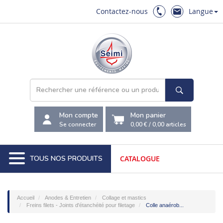
Contactez-nous
Langue
Mon compte
Mon panier
Se connecter
0,00 €
/
0,00
articles
TOUS NOS PRODUITS
CATALOGUE
Accueil
Anodes & Entretien
Collage et mastics
Freins filets - Joints d'étanchéité pour filetage
Colle anaérob...