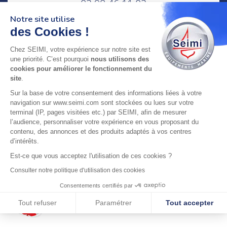
02 98 46 11 02
lundi au vendredi
Notre site utilise
8h-12h30 & 13h30-18h
des Cookies !
adresse : 75 Rue Amiral Troude,
Chez SEIMI, votre expérience sur notre site est
29200 Brest FRANCE
une priorité. C’est pourquoi
nous utilisons des
cookies pour améliorer le fonctionnement du
site
.
SEIMI, UNE ENTREPRISE CERTIFIÉE, ENGAGÉE ET
Sur la base de votre consentement des informations liées à votre
LABELLISÉE
navigation sur www.seimi.com sont stockées ou lues sur votre
terminal (IP, pages visitées etc.) par SEIMI, afin de mesurer
l’audience, personnaliser votre expérience en vous proposant du
contenu, des annonces et des produits adaptés à vos centres
d’intérêts.
Est-ce que vous acceptez l'utilisation de ces cookies ?
© 2024 SEIMI - Tous droits réservés
Consulter notre politique d'utilisation des cookies
Consentements certifiés par
Tout refuser
Paramétrer
Tout accepter