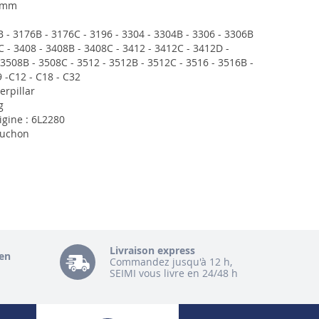
0 mm
 - 3176B - 3176C - 3196 - 3304 - 3304B - 3306 - 3306B
C - 3408 - 3408B - 3408C - 3412 - 3412C - 3412D -
 3508B - 3508C - 3512 - 3512B - 3512C - 3516 - 3516B -
9 -C12 - C18 - C32
erpillar
g
igine : 6L2280
ouchon
Livraison express
en
Commandez jusqu'à 12 h,
SEIMI vous livre en 24/48 h