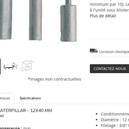
minimum par 10). Le
à l'unité sous blister
Plus de détail
Livraison classiqu
CONTACTEZ-NOUS
*Images non contractuelles
stiques
Spécifications
ATERPILLAR - 12X40 MM
Conditionnemen
40
Diamètre : 12
Filetage : 3/8'
angereuse :
non