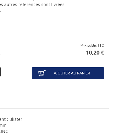
s autres références sont livrées
.
Prix public TTC
10,20 €
e
AJOUTER AU PANIER
t : Blister
 mm
' UNC