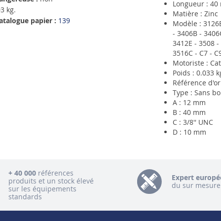
Longueur : 4
3 kg.
Matière : Zinc
atalogue papier :
139
Modèle : 3126B
- 3406B - 3406
3412E - 3508 -
3516C - C7 - C
Motoriste : Cat
Poids : 0.033 k
Référence d'or
Type : Sans b
A : 12 mm
B : 40 mm
C : 3/8'' UNC
D : 10 mm
+ 40 000
références
Expert europé
produits et un stock élevé
du sur mesure
sur les équipements
standards