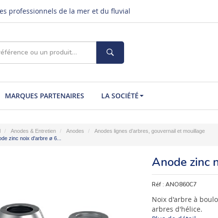
s professionnels de la mer et du fluvial
MARQUES PARTENAIRES
LA SOCIÉTÉ
l
Anodes & Entretien
Anodes
Anodes lignes d’arbres, gouvernail et mouillage
de zinc noix d'arbre ø 6...
Anode zinc 
Réf :
ANO860C7
Noix d'arbre à boul
arbres d'hélice.