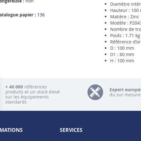
angereuse :
non
Diamètre inté
Hauteur : 100
atalogue papier :
136
Matière : Zinc
Modèle : P204
Nombre de tro
Poids : 1.71 kg
Référence d'o
D : 100 mm
D1 : 60 mm
H : 100 mm
+ 40 000
références
Expert europé
produits et un stock élevé
du sur mesure
sur les équipements
standards
MATIONS
SERVICES