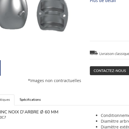
Plus de détail
Livraison classiqu
CONTACTEZ-NOUS
*Images non contractuelles
stiques
Spécifications
INC NOIX D'ARBRE Ø 60 MM
Conditionneme
0C7
Diamètre arbr
Diamètre exté