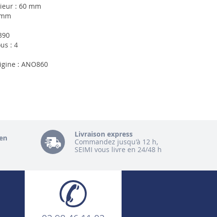
rieur : 60 mm
 mm
390
us : 4
rigine : ANO860
Livraison express
en
Commandez jusqu'à 12 h,
SEIMI vous livre en 24/48 h