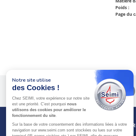
Matière d
Poids :
Page du c
Notre site utilise
Plus de 50 ans
au service
des Cookies !
des pros
Chez SEIMI, votre expérience sur notre site
est une priorité. C’est pourquoi
nous
utilisons des cookies pour améliorer le
fonctionnement du site
.
INFOR
Sur la base de votre consentement des informations liées à votre
navigation sur www.seimi.com sont stockées ou lues sur votre
terminal (IP, pages visitées etc.) par SEIMI, afin de mesurer