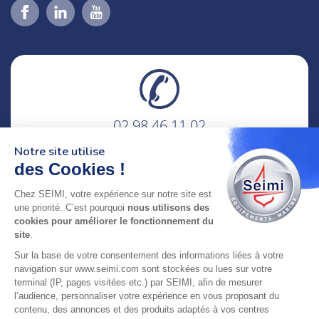
02 98 46 11 02
lundi au vendredi
Notre site utilise
8h-12h30 & 13h30-18h
des Cookies !
adresse : 75 Rue Amiral Troude,
Chez SEIMI, votre expérience sur notre site est
29200 Brest FRANCE
une priorité. C’est pourquoi
nous utilisons des
cookies pour améliorer le fonctionnement du
site
.
SEIMI, UNE ENTREPRISE CERTIFIÉE, ENGAGÉE ET
Sur la base de votre consentement des informations liées à votre
LABELLISÉE
navigation sur www.seimi.com sont stockées ou lues sur votre
terminal (IP, pages visitées etc.) par SEIMI, afin de mesurer
l’audience, personnaliser votre expérience en vous proposant du
contenu, des annonces et des produits adaptés à vos centres