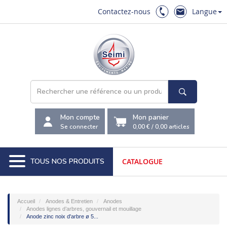
Contactez-nous
Langue
Mon compte
Mon panier
Se connecter
0,00 €
/
0,00
articles
TOUS NOS PRODUITS
CATALOGUE
Accueil
Anodes & Entretien
Anodes
Anodes lignes d’arbres, gouvernail et mouillage
Anode zinc noix d'arbre ø 5...