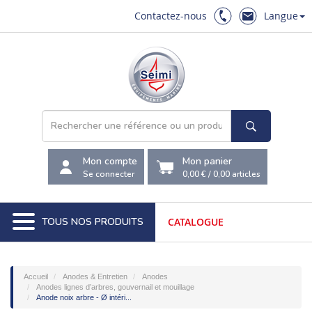
Contactez-nous
Langue
Mon compte
Mon panier
Se connecter
0,00 €
/
0,00
articles
TOUS NOS PRODUITS
CATALOGUE
Accueil
Anodes & Entretien
Anodes
Anodes lignes d’arbres, gouvernail et mouillage
Anode noix arbre - Ø intéri...