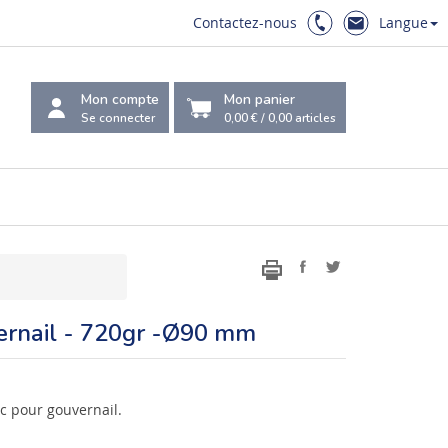
Contactez-nous
Langue
Mon compte
Mon panier
Se connecter
0,00 €
/
0,00
articles
rnail - 720gr -Ø90 mm
c pour gouvernail.