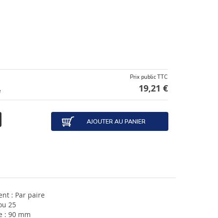
Prix public TTC
19,21 €
e
AJOUTER AU PANIER
nt : Par paire
ou 25
e : 90 mm