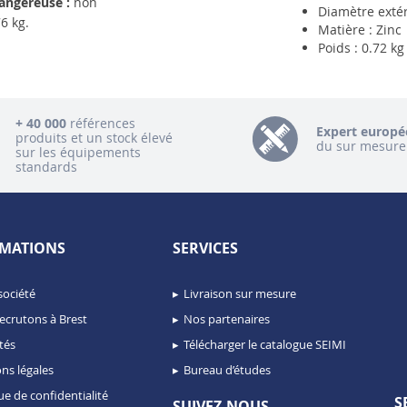
angereuse :
non
Diamètre exté
6 kg.
Matière : Zinc
Poids : 0.72 kg
+ 40 000
références
Expert europé
produits et un stock élevé
du sur mesure
sur les équipements
standards
MATIONS
SERVICES
société
Livraison sur mesure
ecrutons à Brest
Nos partenaires
tés
Télécharger le catalogue SEIMI
ns légales
Bureau d’études
ue de confidentialité
S
SUIVEZ-NOUS