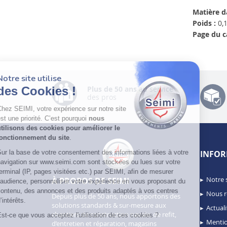
Matière d
Poids :
0,1
Page du c
Notre site utilise
des Cookies !
Plus de 50 ans
au service
des pros
Chez SEIMI, votre expérience sur notre site
est une priorité. C’est pourquoi
nous
utilisons des cookies pour améliorer le
fonctionnement du site
.
Sur la base de votre consentement des informations liées à votre
INFOR
navigation sur www.seimi.com sont stockées ou lues sur votre
terminal (IP, pages visitées etc.) par SEIMI, afin de mesurer
Notre 
À PROPOS DE SEIMI
l’audience, personnaliser votre expérience en vous proposant du
contenu, des annonces et des produits adaptés à vos centres
Nous r
Depuis plus de 50 ans, nous apportons des
d’intérêts.
solutions standards & sur-mesure aux
Actuali
chantiers de construction navale, de refit,
Est-ce que vous acceptez l'utilisation de ces cookies ?
Mentio
d’entretien et réparation, magasins