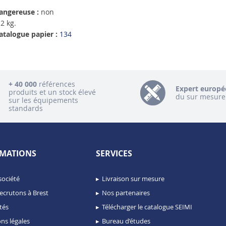
angereuse :
non
2 kg.
atalogue papier :
134
+ 40 000
références
Expert europé
produits et un stock élevé
du sur mesure
sur les équipements
standards
MATIONS
SERVICES
société
Livraison sur mesure
ecrutons à Brest
Nos partenaires
tés
Télécharger le catalogue SEIMI
ns légales
Bureau d’études