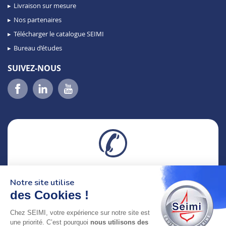
Livraison sur mesure
Nos partenaires
Télécharger le catalogue SEIMI
Bureau d’études
SUIVEZ-NOUS
02 98 46 11 02
Notre site utilise
lundi au vendredi
8h-12h30 & 13h30-18h
des Cookies !
Chez SEIMI, votre expérience sur notre site est
adresse : 75 Rue Amiral Troude,
une priorité. C’est pourquoi
nous utilisons des
29200 Brest FRANCE