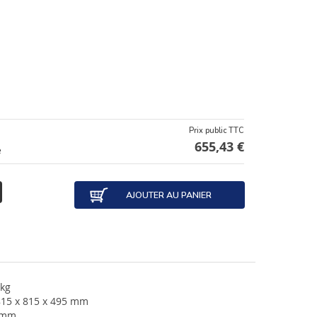
Prix public TTC
655,43 €
e
AJOUTER AU PANIER
 kg
815 x 815 x 495 mm
 mm