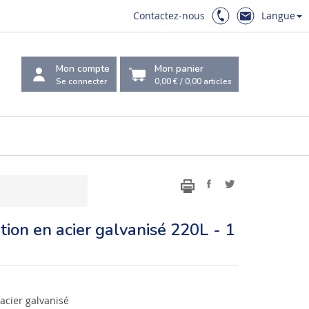
Contactez-nous
Langue
Mon compte
Mon panier
Se connecter
0,00 €
/
0,00
articles
tion en acier galvanisé 220L - 1
acier galvanisé