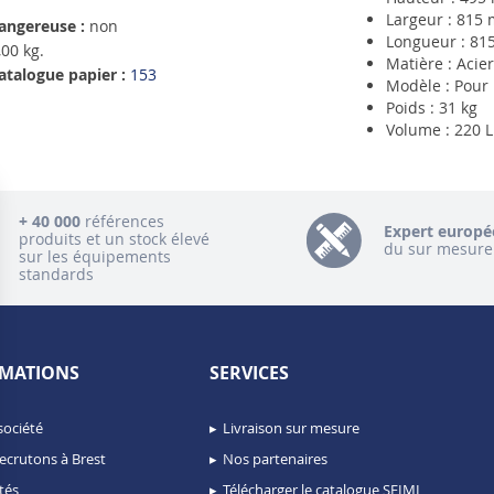
Largeur : 815
angereuse :
non
Longueur : 8
00 kg.
Matière : Acie
atalogue papier :
153
Modèle : Pour 1
Poids : 31 kg
Volume : 220 L
+ 40 000
références
Expert europé
produits et un stock élevé
du sur mesure
sur les équipements
standards
MATIONS
SERVICES
société
Livraison sur mesure
ecrutons à Brest
Nos partenaires
tés
Télécharger le catalogue SEIMI