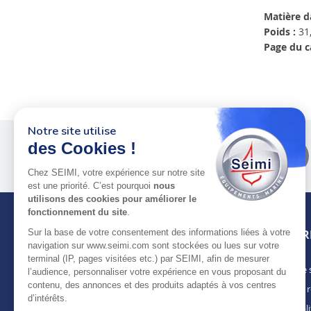
Matière d
Poids :
31,
Page du c
Notre site utilise
des Cookies !
Plus de 50 ans
au service
des pros
Chez SEIMI, votre expérience sur notre site
est une priorité. C’est pourquoi
nous
utilisons des cookies pour améliorer le
fonctionnement du site
.
Sur la base de votre consentement des informations liées à votre
INFOR
navigation sur www.seimi.com sont stockées ou lues sur votre
terminal (IP, pages visitées etc.) par SEIMI, afin de mesurer
Notre 
À PROPOS DE SEIMI
l’audience, personnaliser votre expérience en vous proposant du
contenu, des annonces et des produits adaptés à vos centres
Nous r
Depuis plus de 50 ans, nous apportons des
d’intérêts.
solutions standards & sur-mesure aux
Actuali