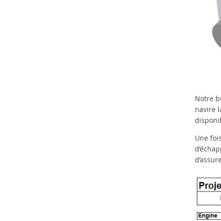
Notre bu
navire 
disponib
Une foi
d’échap
d’assur